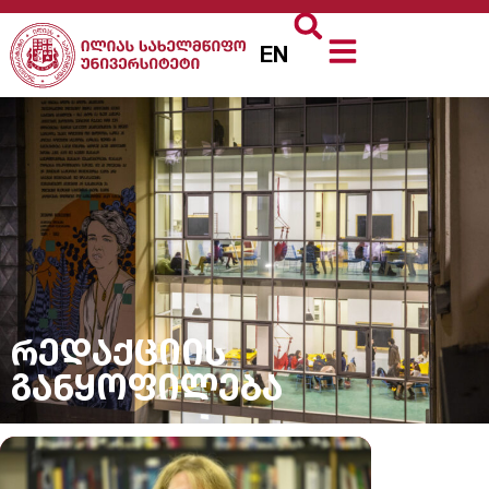
EN
რედაქციის
განყოფილება